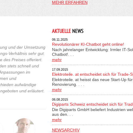
MEHR ERFAHREN
AKTUELLE
NEWS
06.11.2025
Revolutionärer KI-Chatbot geht online!
euung und der Umsetzung
Nach jahrelanger Entwicklung: Irmler IT-So
ngs-Verhältnis sehr gut.
Chatbot!. . .
 des Preises offeriert.
mehr
n stets schnell und
17.09.2015
n Anpassungen im
Elektroteile. at entscheidet sich für Trade-
ahmen und
Elektroteile. at heisst das neue Start-Up 
Renovierung. . . .
chieden aufwändige
mehr
ngeboten und erläutert.
06.08.2015
Digiparts Schweiz entscheidet sich für Tra
Die Digiparts GmbH beliefert Industrien wel
aus den. . .
mehr
NEWSARCHIV