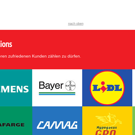
nach oben
ions
eren zufriedenen Kunden zählen zu dürfen.