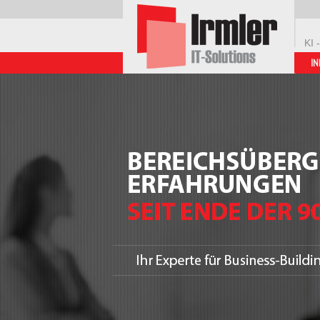
KI 
IN