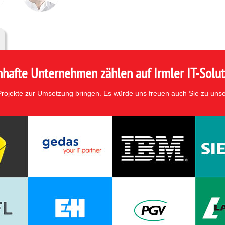
hafte Unternehmen zählen auf Irmler IT-Solut
 Projekte zur Umsetzung bringen. Es würde uns freuen auch Sie zu uns