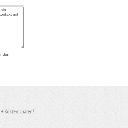
ünden
n + Kosten
sparen
!