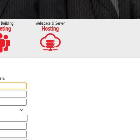
 Building
Webspace & Server
eting
Hosting
en.