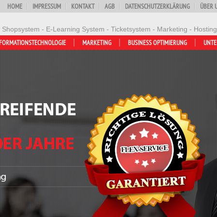
HOME
IMPRESSUM
KONTAKT
AGB
DATENSCHUTZERKLÄRUNG
ÜBER 
- Shopsystem - E-Learning System - Ticketsystem - Marketing - Hosting
FORMATIONSTECHNOLOGIE
MARKETING
BUSINESS OPTIMIERUNG
UNT