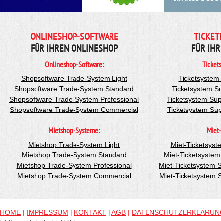
ONLINESHOP-SOFTWARE
TICKET
FÜR IHREN ONLINESHOP
FÜR IHR
Onlineshop-Software:
Ticket
Shopsoftware Trade-System Light
Ticketsystem
Shopsoftware Trade-System Standard
Ticketsystem S
Shopsoftware Trade-System Professional
Ticketsystem Sup
Shopsoftware Trade-System Commercial
Ticketsystem Su
Mietshop-Systeme:
Miet-
Mietshop Trade-System Light
Miet-Ticketsyst
Mietshop Trade-System Standard
Miet-Ticketsyste
Mietshop Trade-System Professional
Miet-Ticketsystem 
Mietshop Trade-System Commercial
Miet-Ticketsystem
HOME
|
IMPRESSUM
|
KONTAKT
|
AGB
|
DATENSCHUTZERKLÄRUN