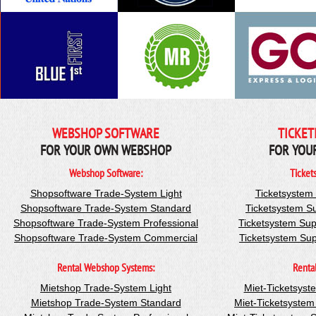
WEBSHOP SOFTWARE
TICKET
FOR YOUR OWN WEBSHOP
FOR YOU
Webshop Software:
Ticket
Shopsoftware Trade-System Light
Ticketsystem
Shopsoftware Trade-System Standard
Ticketsystem S
Shopsoftware Trade-System Professional
Ticketsystem Sup
Shopsoftware Trade-System Commercial
Ticketsystem Su
Rental Webshop Systems:
Renta
Mietshop Trade-System Light
Miet-Ticketsyst
Mietshop Trade-System Standard
Miet-Ticketsyste