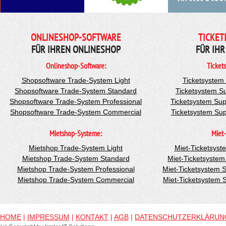
ONLINESHOP-SOFTWARE
TICKET
FÜR IHREN ONLINESHOP
FÜR IHR
Onlineshop-Software:
Ticket
Shopsoftware Trade-System Light
Ticketsystem
Shopsoftware Trade-System Standard
Ticketsystem S
Shopsoftware Trade-System Professional
Ticketsystem Sup
Shopsoftware Trade-System Commercial
Ticketsystem Su
Mietshop-Systeme:
Miet-
Mietshop Trade-System Light
Miet-Ticketsyst
Mietshop Trade-System Standard
Miet-Ticketsyste
Mietshop Trade-System Professional
Miet-Ticketsystem 
Mietshop Trade-System Commercial
Miet-Ticketsystem
HOME
|
IMPRESSUM
|
KONTAKT
|
AGB
|
DATENSCHUTZERKLÄRUN