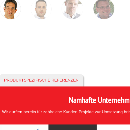
PRODUKTSPEZIFISCHE REFERENZEN
Namhafte Unternehmen
Wir durften bereits für zahlreiche Kunden Projekte zur Umsetzung br