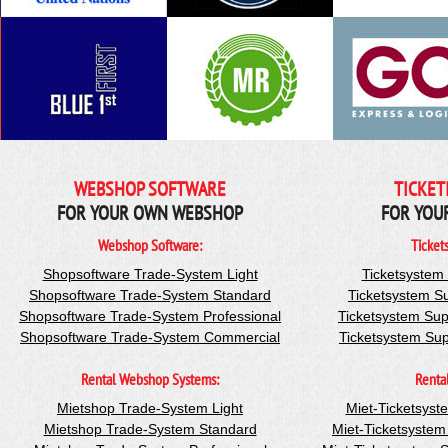
WEBSHOP SOFTWARE
TICKET
FOR YOUR OWN WEBSHOP
FOR YOU
Webshop Software:
Ticket
Shopsoftware Trade-System Light
Ticketsystem
Shopsoftware Trade-System Standard
Ticketsystem S
Shopsoftware Trade-System Professional
Ticketsystem Sup
Shopsoftware Trade-System Commercial
Ticketsystem Su
Rental Webshop Systems:
Renta
Mietshop Trade-System Light
Miet-Ticketsyst
Mietshop Trade-System Standard
Miet-Ticketsyste