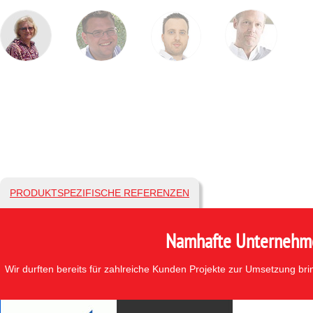
PRODUKTSPEZIFISCHE REFERENZEN
Namhafte Unternehmen
Wir durften bereits für zahlreiche Kunden Projekte zur Umsetzung br