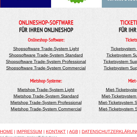
ONLINESHOP-SOFTWARE
TICKET
FÜR IHREN ONLINESHOP
FÜR IHR
Onlineshop-Software:
Ticket
Shopsoftware Trade-System Light
Ticketsystem
Shopsoftware Trade-System Standard
Ticketsystem S
Shopsoftware Trade-System Professional
Ticketsystem Sup
Shopsoftware Trade-System Commercial
Ticketsystem Su
Mietshop-Systeme:
Miet-
Mietshop Trade-System Light
Miet-Ticketsyst
Mietshop Trade-System Standard
Miet-Ticketsyste
Mietshop Trade-System Professional
Miet-Ticketsystem 
Mietshop Trade-System Commercial
Miet-Ticketsystem
HOME
|
IMPRESSUM
|
KONTAKT
|
AGB
|
DATENSCHUTZERKLÄRUN