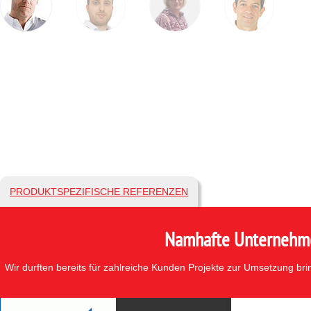
PRODUKTSPEZIFISCHE REFERENZEN
Namhafte Unternehmen
Wir durften bereits für zahlreiche Kunden Projekte zur Umsetzung br