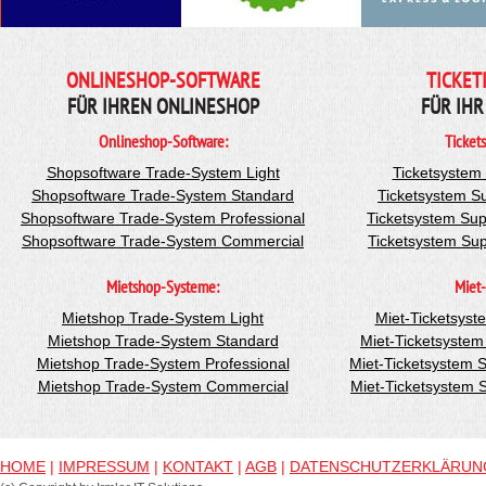
ONLINESHOP-SOFTWARE
TICKET
FÜR IHREN ONLINESHOP
FÜR IHR
Onlineshop-Software:
Ticket
Shopsoftware Trade-System Light
Ticketsystem
Shopsoftware Trade-System Standard
Ticketsystem S
Shopsoftware Trade-System Professional
Ticketsystem Sup
Shopsoftware Trade-System Commercial
Ticketsystem Su
Mietshop-Systeme:
Miet-
Mietshop Trade-System Light
Miet-Ticketsyst
Mietshop Trade-System Standard
Miet-Ticketsyste
Mietshop Trade-System Professional
Miet-Ticketsystem 
Mietshop Trade-System Commercial
Miet-Ticketsystem
HOME
|
IMPRESSUM
|
KONTAKT
|
AGB
|
DATENSCHUTZERKLÄRUN