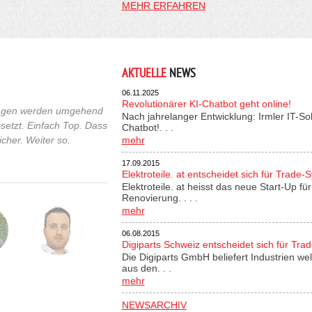
MEHR ERFAHREN
AKTUELLE
NEWS
06.11.2025
Revolutionärer KI-Chatbot geht online!
fragen werden umgehend
Nach jahrelanger Entwicklung: Irmler IT-So
etzt. Einfach Top. Dass
Chatbot!. . .
cher. Weiter so.
mehr
17.09.2015
Elektroteile. at entscheidet sich für Trade-
Elektroteile. at heisst das neue Start-Up 
Renovierung. . . .
mehr
06.08.2015
Digiparts Schweiz entscheidet sich für Tra
Die Digiparts GmbH beliefert Industrien wel
aus den. . .
mehr
NEWSARCHIV