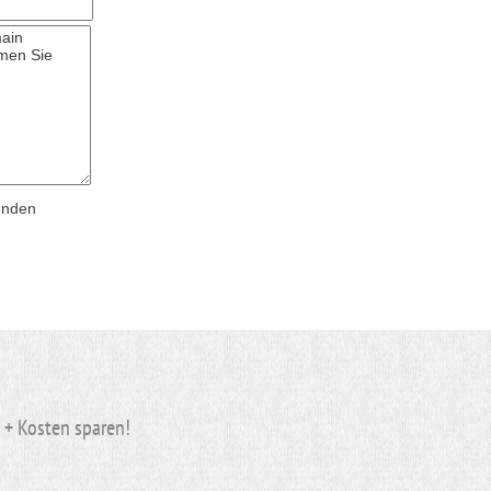
ünden
n + Kosten
sparen
!