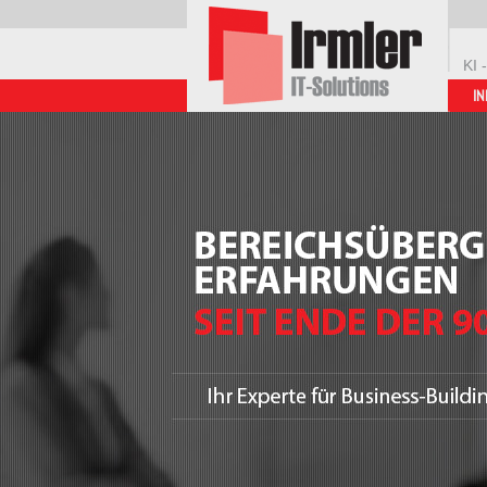
KI 
IN