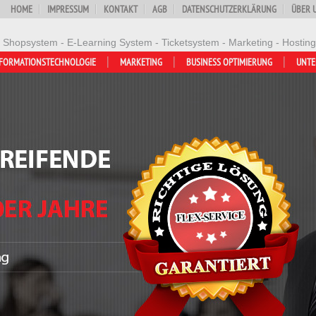
HOME
IMPRESSUM
KONTAKT
AGB
DATENSCHUTZERKLÄRUNG
ÜBER 
- Shopsystem - E-Learning System - Ticketsystem - Marketing - Hosting
FORMATIONSTECHNOLOGIE
MARKETING
BUSINESS OPTIMIERUNG
UNT