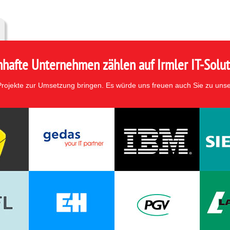
hafte Unternehmen zählen auf Irmler IT-Solut
 Projekte zur Umsetzung bringen. Es würde uns freuen auch Sie zu uns