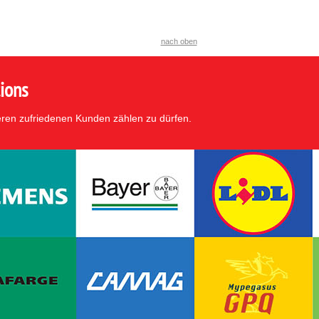
nach oben
ions
eren zufriedenen Kunden zählen zu dürfen.