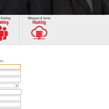
 Building
Webspace & Server
eting
Hosting
en.