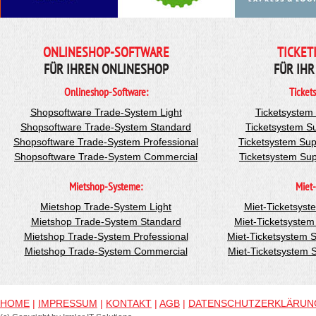
ONLINESHOP-SOFTWARE
TICKET
FÜR IHREN ONLINESHOP
FÜR IHR
Onlineshop-Software:
Ticket
Shopsoftware Trade-System Light
Ticketsystem
Shopsoftware Trade-System Standard
Ticketsystem S
Shopsoftware Trade-System Professional
Ticketsystem Sup
Shopsoftware Trade-System Commercial
Ticketsystem Su
Mietshop-Systeme:
Miet-
Mietshop Trade-System Light
Miet-Ticketsyst
Mietshop Trade-System Standard
Miet-Ticketsyste
Mietshop Trade-System Professional
Miet-Ticketsystem 
Mietshop Trade-System Commercial
Miet-Ticketsystem
HOME
|
IMPRESSUM
|
KONTAKT
|
AGB
|
DATENSCHUTZERKLÄRUN