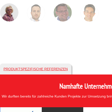
PRODUKTSPEZIFISCHE REFERENZEN
Namhafte Unternehmen
Wir durften bereits für zahlreiche Kunden Projekte zur Umsetzung br