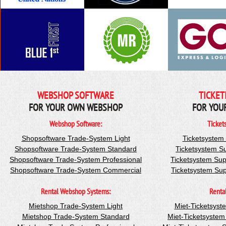
WEBSHOP SOFTWARE
TICKET
FOR YOUR OWN WEBSHOP
FOR YOU
Webshop Software:
Ticket
Shopsoftware Trade-System Light
Ticketsystem
Shopsoftware Trade-System Standard
Ticketsystem S
Shopsoftware Trade-System Professional
Ticketsystem Sup
Shopsoftware Trade-System Commercial
Ticketsystem Su
Rental Webshop Systems:
Renta
Mietshop Trade-System Light
Miet-Ticketsyst
Mietshop Trade-System Standard
Miet-Ticketsyste