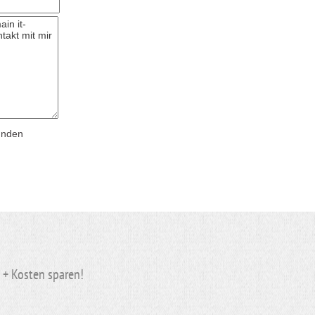
ünden
n + Kosten
sparen
!