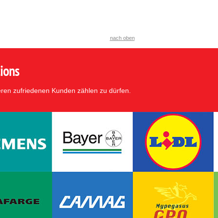
nach oben
ions
eren zufriedenen Kunden zählen zu dürfen.