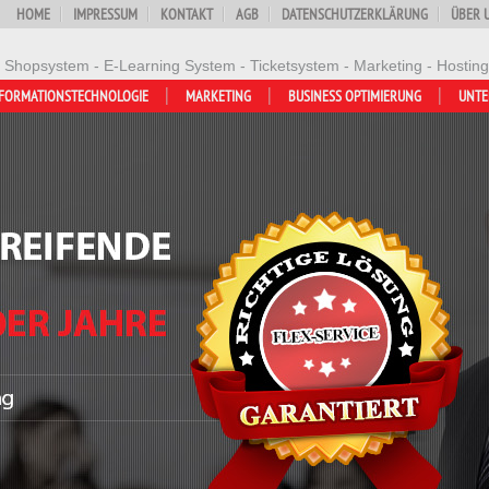
HOME
IMPRESSUM
KONTAKT
AGB
DATENSCHUTZERKLÄRUNG
ÜBER 
- Shopsystem - E-Learning System - Ticketsystem - Marketing - Hosting
FORMATIONSTECHNOLOGIE
MARKETING
BUSINESS OPTIMIERUNG
UNT