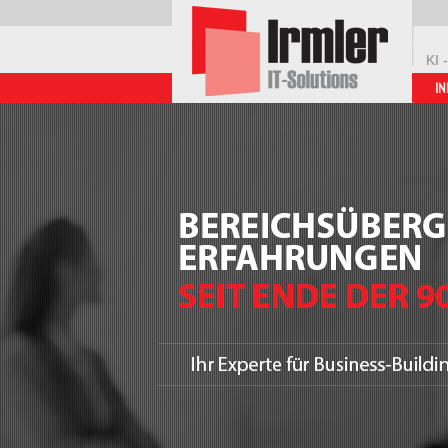
KI 
IN