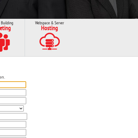
 Building
Webspace & Server
eting
Hosting
en.