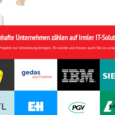
hafte Unternehmen zählen auf Irmler IT-Solut
 Projekte zur Umsetzung bringen. Es würde uns freuen auch Sie zu uns