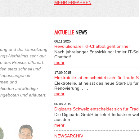
MEHR ERFAHREN
AKTUELLE
NEWS
06.11.2025
Revolutionärer KI-Chatbot geht online!
euung und der Umsetzung
Nach jahrelanger Entwicklung: Irmler IT-So
ngs-Verhältnis sehr gut.
Chatbot!. . .
 des Preises offeriert.
mehr
n stets schnell und
17.09.2015
n Anpassungen im
Elektroteile. at entscheidet sich für Trade-
ahmen und
Elektroteile. at heisst das neue Start-Up 
Renovierung. . . .
chieden aufwändige
mehr
ngeboten und erläutert.
06.08.2015
Digiparts Schweiz entscheidet sich für Tra
Die Digiparts GmbH beliefert Industrien wel
aus den. . .
mehr
NEWSARCHIV