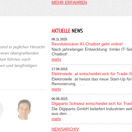
MEHR ERFAHREN
AKTUELLE
NEWS
06.11.2025
Revolutionärer KI-Chatbot geht online!
ind in jeglicher Hinsicht
Nach jahrelanger Entwicklung: Irmler IT-So
reren übergreifenden
Chatbot!. . .
keit führten nach
mehr
en und langfristigen
17.09.2015
Elektroteile. at entscheidet sich für Trade-
Elektroteile. at heisst das neue Start-Up 
Renovierung. . . .
mehr
06.08.2015
Digiparts Schweiz entscheidet sich für Tra
Die Digiparts GmbH beliefert Industrien wel
aus den. . .
mehr
NEWSARCHIV