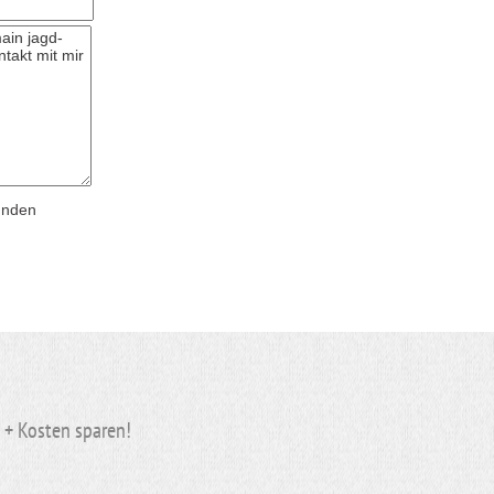
ünden
n + Kosten
sparen
!