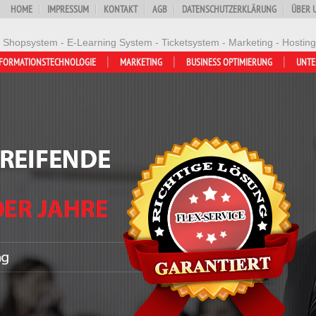
HOME
IMPRESSUM
KONTAKT
AGB
DATENSCHUTZERKLÄRUNG
ÜBER 
- Shopsystem - E-Learning System - Ticketsystem - Marketing - Hosting
FORMATIONSTECHNOLOGIE
MARKETING
BUSINESS OPTIMIERUNG
UNT