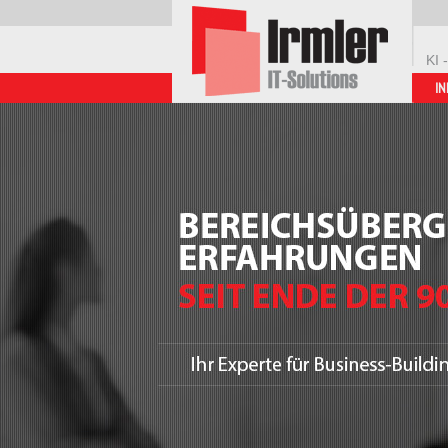
KI 
IN