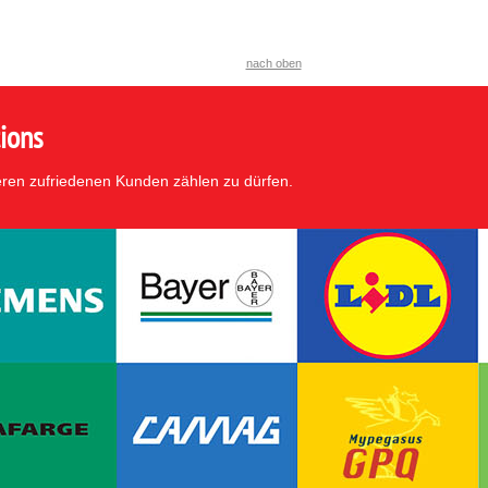
nach oben
ions
eren zufriedenen Kunden zählen zu dürfen.