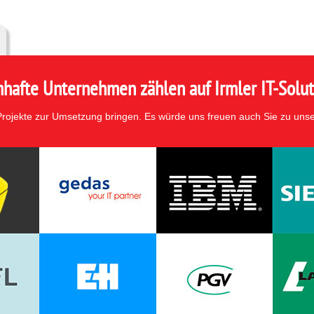
hafte Unternehmen zählen auf Irmler IT-Solut
 Projekte zur Umsetzung bringen. Es würde uns freuen auch Sie zu uns