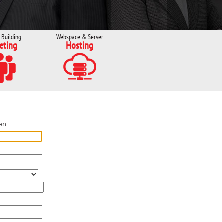
 Building
Webspace & Server
eting
Hosting
en.