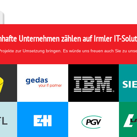
hafte Unternehmen zählen auf Irmler IT-Solut
 Projekte zur Umsetzung bringen. Es würde uns freuen auch Sie zu uns