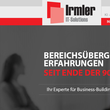
KI 
IN