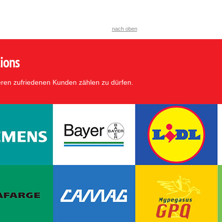
nach oben
ions
eren zufriedenen Kunden zählen zu dürfen.