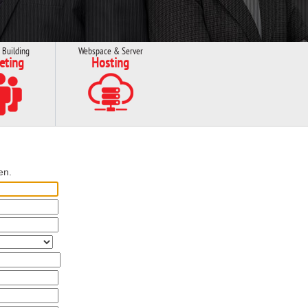
 Building
Webspace & Server
eting
Hosting
en.