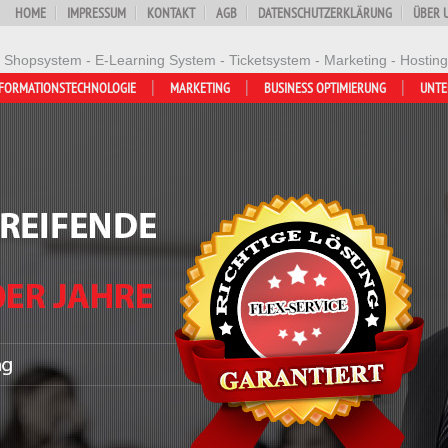
HOME
IMPRESSUM
KONTAKT
AGB
DATENSCHUTZERKLÄRUNG
ÜBER 
- Shopsystem - E-Learning System - Ticketsystem - Marketing - Hosting
FORMATIONSTECHNOLOGIE
MARKETING
BUSINESS OPTIMIERUNG
UNT