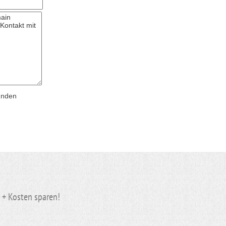
ünden
n + Kosten
sparen
!