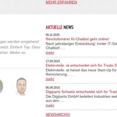
MEHR ERFAHREN
AKTUELLE
NEWS
06.11.2025
Revolutionärer KI-Chatbot geht online!
fragen werden umgehend
Nach jahrelanger Entwicklung: Irmler IT-So
etzt. Einfach Top. Dass
Chatbot!. . .
cher. Weiter so.
mehr
17.09.2015
Elektroteile. at entscheidet sich für Trade-
Elektroteile. at heisst das neue Start-Up 
Renovierung. . . .
mehr
06.08.2015
Digiparts Schweiz entscheidet sich für Tra
Die Digiparts GmbH beliefert Industrien wel
aus den. . .
mehr
NEWSARCHIV