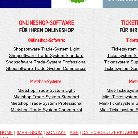
ONLINESHOP-SOFTWARE
TICKET
FÜR IHREN ONLINESHOP
FÜR IHR
Onlineshop-Software:
Ticket
Shopsoftware Trade-System Light
Ticketsystem
Shopsoftware Trade-System Standard
Ticketsystem S
Shopsoftware Trade-System Professional
Ticketsystem Sup
Shopsoftware Trade-System Commercial
Ticketsystem Su
Mietshop-Systeme:
Miet-
Mietshop Trade-System Light
Miet-Ticketsyst
Mietshop Trade-System Standard
Miet-Ticketsyste
Mietshop Trade-System Professional
Miet-Ticketsystem 
Mietshop Trade-System Commercial
Miet-Ticketsystem
HOME
|
IMPRESSUM
|
KONTAKT
|
AGB
|
DATENSCHUTZERKLÄRUN