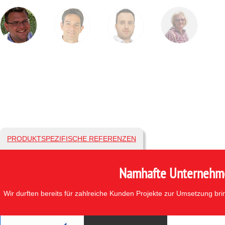
PRODUKTSPEZIFISCHE REFERENZEN
Namhafte Unternehmen
Wir durften bereits für zahlreiche Kunden Projekte zur Umsetzung br