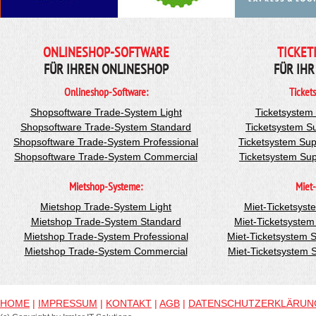
ONLINESHOP-SOFTWARE
TICKET
FÜR IHREN ONLINESHOP
FÜR IHR
Onlineshop-Software:
Ticket
Shopsoftware Trade-System Light
Ticketsystem
Shopsoftware Trade-System Standard
Ticketsystem S
Shopsoftware Trade-System Professional
Ticketsystem Sup
Shopsoftware Trade-System Commercial
Ticketsystem Su
Mietshop-Systeme:
Miet-
Mietshop Trade-System Light
Miet-Ticketsyst
Mietshop Trade-System Standard
Miet-Ticketsyste
Mietshop Trade-System Professional
Miet-Ticketsystem 
Mietshop Trade-System Commercial
Miet-Ticketsystem
HOME
|
IMPRESSUM
|
KONTAKT
|
AGB
|
DATENSCHUTZERKLÄRUN