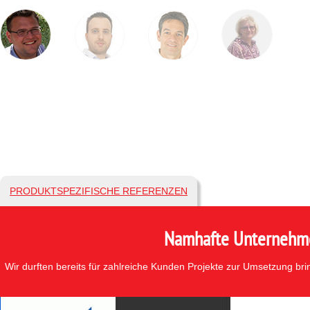
PRODUKTSPEZIFISCHE REFERENZEN
Namhafte Unternehmen
Wir durften bereits für zahlreiche Kunden Projekte zur Umsetzung br