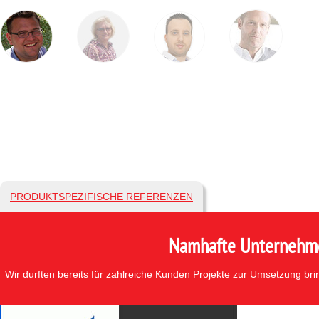
PRODUKTSPEZIFISCHE REFERENZEN
Namhafte Unternehmen
Wir durften bereits für zahlreiche Kunden Projekte zur Umsetzung br