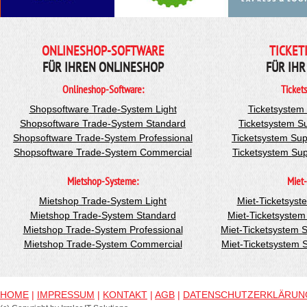
ONLINESHOP-SOFTWARE
TICKET
FÜR IHREN ONLINESHOP
FÜR IHR
Onlineshop-Software:
Ticket
Shopsoftware Trade-System Light
Ticketsystem
Shopsoftware Trade-System Standard
Ticketsystem S
Shopsoftware Trade-System Professional
Ticketsystem Sup
Shopsoftware Trade-System Commercial
Ticketsystem Su
Mietshop-Systeme:
Miet-
Mietshop Trade-System Light
Miet-Ticketsyst
Mietshop Trade-System Standard
Miet-Ticketsyste
Mietshop Trade-System Professional
Miet-Ticketsystem 
Mietshop Trade-System Commercial
Miet-Ticketsystem
HOME
|
IMPRESSUM
|
KONTAKT
|
AGB
|
DATENSCHUTZERKLÄRUN