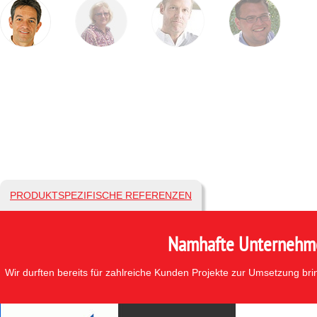
PRODUKTSPEZIFISCHE REFERENZEN
Namhafte Unternehmen
Wir durften bereits für zahlreiche Kunden Projekte zur Umsetzung br