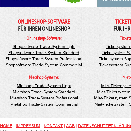
ONLINESHOP-SOFTWARE
TICKET
FÜR IHREN ONLINESHOP
FÜR IHR
Onlineshop-Software:
Ticket
Shopsoftware Trade-System Light
Ticketsystem
Shopsoftware Trade-System Standard
Ticketsystem S
Shopsoftware Trade-System Professional
Ticketsystem Sup
Shopsoftware Trade-System Commercial
Ticketsystem Su
Mietshop-Systeme:
Miet-
Mietshop Trade-System Light
Miet-Ticketsyst
Mietshop Trade-System Standard
Miet-Ticketsyste
Mietshop Trade-System Professional
Miet-Ticketsystem 
Mietshop Trade-System Commercial
Miet-Ticketsystem
HOME
|
IMPRESSUM
|
KONTAKT
|
AGB
|
DATENSCHUTZERKLÄRUN