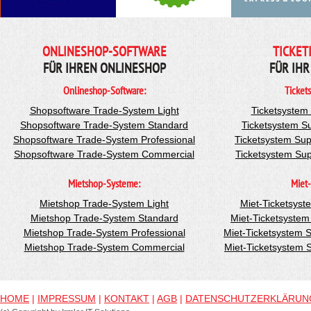
ONLINESHOP-SOFTWARE
TICKET
FÜR IHREN ONLINESHOP
FÜR IHR
Onlineshop-Software:
Ticket
Shopsoftware Trade-System Light
Ticketsystem
Shopsoftware Trade-System Standard
Ticketsystem S
Shopsoftware Trade-System Professional
Ticketsystem Sup
Shopsoftware Trade-System Commercial
Ticketsystem Su
Mietshop-Systeme:
Miet-
Mietshop Trade-System Light
Miet-Ticketsyst
Mietshop Trade-System Standard
Miet-Ticketsyste
Mietshop Trade-System Professional
Miet-Ticketsystem 
Mietshop Trade-System Commercial
Miet-Ticketsystem
HOME
|
IMPRESSUM
|
KONTAKT
|
AGB
|
DATENSCHUTZERKLÄRUN