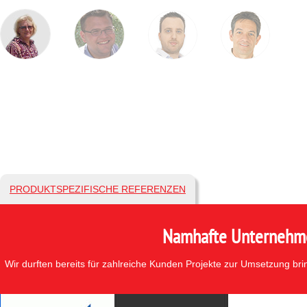
PRODUKTSPEZIFISCHE REFERENZEN
Namhafte Unternehmen
Wir durften bereits für zahlreiche Kunden Projekte zur Umsetzung br