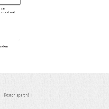
ünden
n + Kosten
sparen
!