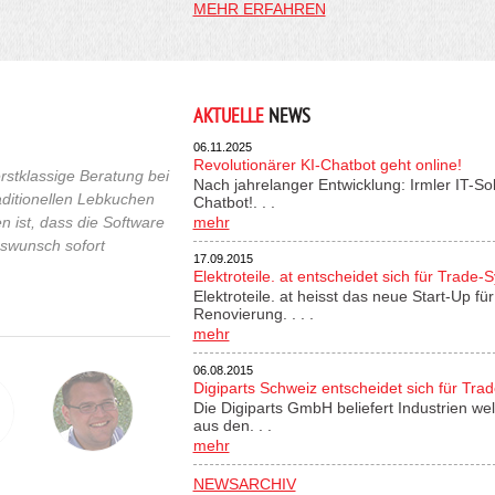
MEHR ERFAHREN
AKTUELLE
NEWS
06.11.2025
Revolutionärer KI-Chatbot geht online!
rstklassige Beratung bei
Nach jahrelanger Entwicklung: Irmler IT-So
raditionellen Lebkuchen
Chatbot!. . .
 ist, dass die Software
mehr
gswunsch sofort
17.09.2015
Elektroteile. at entscheidet sich für Trade-
Elektroteile. at heisst das neue Start-Up 
Renovierung. . . .
mehr
06.08.2015
Digiparts Schweiz entscheidet sich für Tra
Die Digiparts GmbH beliefert Industrien wel
aus den. . .
mehr
NEWSARCHIV