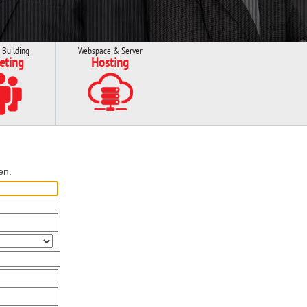
 Building
Webspace & Server
eting
Hosting
en.