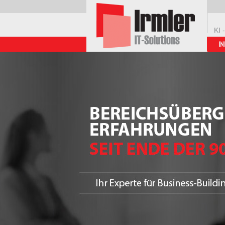
KI 
IN