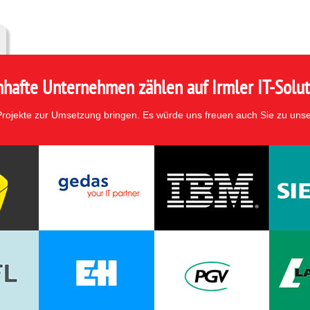
hafte Unternehmen zählen auf Irmler IT-Solut
 Projekte zur Umsetzung bringen. Es würde uns freuen auch Sie zu uns