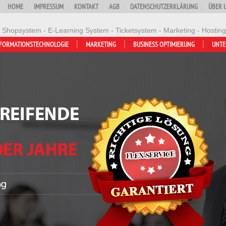
HOME
IMPRESSUM
KONTAKT
AGB
DATENSCHUTZERKLÄRUNG
ÜBER 
- Shopsystem - E-Learning System - Ticketsystem - Marketing - Hosting
FORMATIONSTECHNOLOGIE
MARKETING
BUSINESS OPTIMIERUNG
UNT