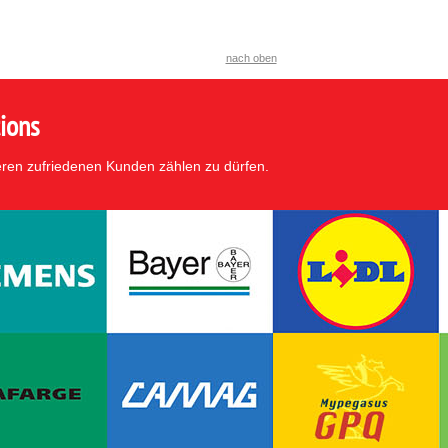
nach oben
ions
eren zufriedenen Kunden zählen zu dürfen.