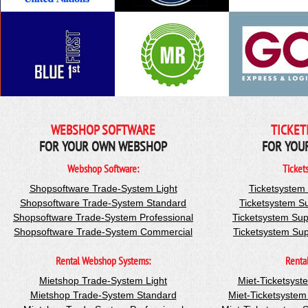
WEBSHOP SOFTWARE
TICKET
FOR YOUR OWN WEBSHOP
FOR YOU
Webshop Software:
Ticket
Shopsoftware Trade-System Light
Ticketsystem
Shopsoftware Trade-System Standard
Ticketsystem S
Shopsoftware Trade-System Professional
Ticketsystem Sup
Shopsoftware Trade-System Commercial
Ticketsystem Su
Rental Webshop Systems:
Renta
Mietshop Trade-System Light
Miet-Ticketsyst
Mietshop Trade-System Standard
Miet-Ticketsyste