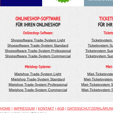
ONLINESHOP-SOFTWARE
TICKET
FÜR IHREN ONLINESHOP
FÜR IHR
Onlineshop-Software:
Ticket
Shopsoftware Trade-System Light
Ticketsystem
Shopsoftware Trade-System Standard
Ticketsystem S
Shopsoftware Trade-System Professional
Ticketsystem Sup
Shopsoftware Trade-System Commercial
Ticketsystem Su
Mietshop-Systeme:
Miet-
Mietshop Trade-System Light
Miet-Ticketsyst
Mietshop Trade-System Standard
Miet-Ticketsyste
Mietshop Trade-System Professional
Miet-Ticketsystem 
Mietshop Trade-System Commercial
Miet-Ticketsystem
HOME
|
IMPRESSUM
|
KONTAKT
|
AGB
|
DATENSCHUTZERKLÄRUN