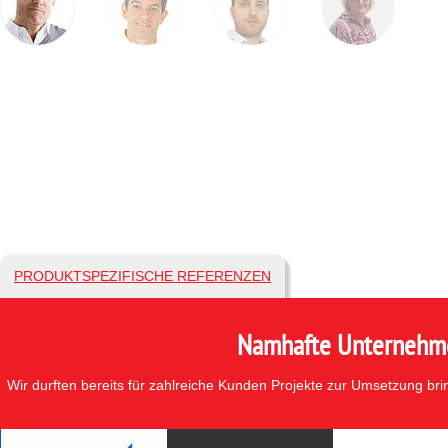
PRODUKTSPEZIFISCHE REFERENZEN
Namhafte Unternehmen
Wir durften bereits für zahlreiche Kunden Projekte zur Umsetzung br