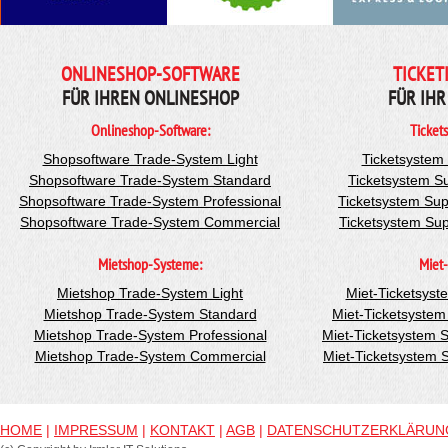
ONLINESHOP-SOFTWARE
TICKET
FÜR IHREN ONLINESHOP
FÜR IHR
Onlineshop-Software:
Ticket
Shopsoftware Trade-System Light
Ticketsystem
Shopsoftware Trade-System Standard
Ticketsystem S
Shopsoftware Trade-System Professional
Ticketsystem Sup
Shopsoftware Trade-System Commercial
Ticketsystem Su
Mietshop-Systeme:
Miet-
Mietshop Trade-System Light
Miet-Ticketsyst
Mietshop Trade-System Standard
Miet-Ticketsyste
Mietshop Trade-System Professional
Miet-Ticketsystem 
Mietshop Trade-System Commercial
Miet-Ticketsystem
HOME
|
IMPRESSUM
|
KONTAKT
|
AGB
|
DATENSCHUTZERKLÄRUN