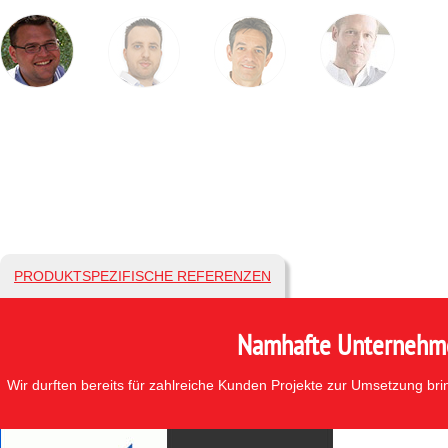
PRODUKTSPEZIFISCHE REFERENZEN
Namhafte Unternehmen
Wir durften bereits für zahlreiche Kunden Projekte zur Umsetzung br