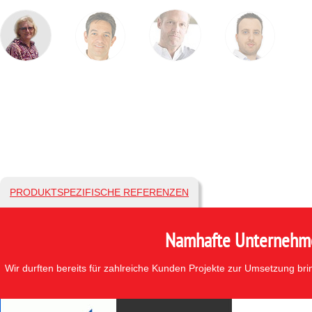
PRODUKTSPEZIFISCHE REFERENZEN
Namhafte Unternehmen
Wir durften bereits für zahlreiche Kunden Projekte zur Umsetzung br