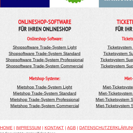
ONLINESHOP-SOFTWARE
TICKET
FÜR IHREN ONLINESHOP
FÜR IHR
Onlineshop-Software:
Ticket
Shopsoftware Trade-System Light
Ticketsystem
Shopsoftware Trade-System Standard
Ticketsystem S
Shopsoftware Trade-System Professional
Ticketsystem Sup
Shopsoftware Trade-System Commercial
Ticketsystem Su
Mietshop-Systeme:
Miet-
Mietshop Trade-System Light
Miet-Ticketsyst
Mietshop Trade-System Standard
Miet-Ticketsyste
Mietshop Trade-System Professional
Miet-Ticketsystem 
Mietshop Trade-System Commercial
Miet-Ticketsystem
HOME
|
IMPRESSUM
|
KONTAKT
|
AGB
|
DATENSCHUTZERKLÄRUN