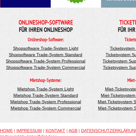
ONLINESHOP-SOFTWARE
TICKET
FÜR IHREN ONLINESHOP
FÜR IHR
Onlineshop-Software:
Ticket
Shopsoftware Trade-System Light
Ticketsystem
Shopsoftware Trade-System Standard
Ticketsystem S
Shopsoftware Trade-System Professional
Ticketsystem Sup
Shopsoftware Trade-System Commercial
Ticketsystem Su
Mietshop-Systeme:
Miet-
Mietshop Trade-System Light
Miet-Ticketsyst
Mietshop Trade-System Standard
Miet-Ticketsyste
Mietshop Trade-System Professional
Miet-Ticketsystem 
Mietshop Trade-System Commercial
Miet-Ticketsystem
HOME
|
IMPRESSUM
|
KONTAKT
|
AGB
|
DATENSCHUTZERKLÄRUN