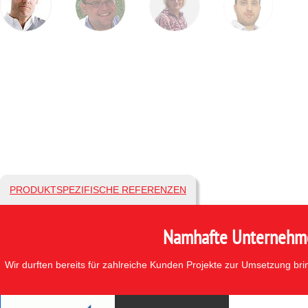
PRODUKTSPEZIFISCHE REFERENZEN
Namhafte Unternehmen
Wir durften bereits für zahlreiche Kunden Projekte zur Umsetzung br