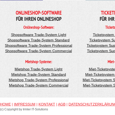
ONLINESHOP-SOFTWARE
TICKET
FÜR IHREN ONLINESHOP
FÜR IHR
Onlineshop-Software:
Ticket
Shopsoftware Trade-System Light
Ticketsystem
Shopsoftware Trade-System Standard
Ticketsystem S
Shopsoftware Trade-System Professional
Ticketsystem Sup
Shopsoftware Trade-System Commercial
Ticketsystem Su
Mietshop-Systeme:
Miet-
Mietshop Trade-System Light
Miet-Ticketsyst
Mietshop Trade-System Standard
Miet-Ticketsyste
Mietshop Trade-System Professional
Miet-Ticketsystem 
Mietshop Trade-System Commercial
Miet-Ticketsystem
HOME
|
IMPRESSUM
|
KONTAKT
|
AGB
|
DATENSCHUTZERKLÄRUN
(c) Copyright by Irmler IT-Solutions