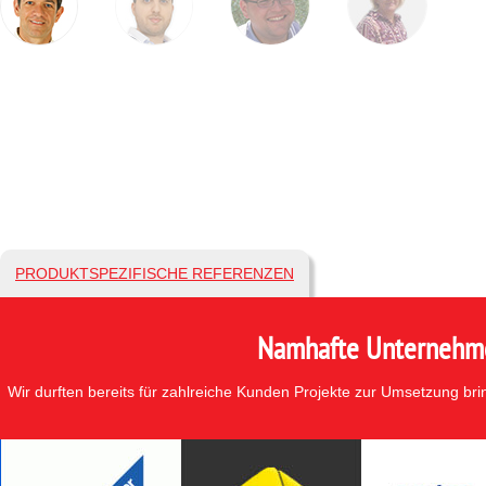
PRODUKTSPEZIFISCHE REFERENZEN
Namhafte Unternehmen
Wir durften bereits für zahlreiche Kunden Projekte zur Umsetzung br