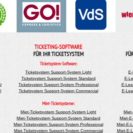
TICKETING-SOFTWARE
FÜR IHR TICKETSYSTEM
FÜ
Ticketsystem-Software:
Ticketsystem Support-System Light
E-
Ticketsystem Support-System Standard
E-Le
l
Ticketsystem Support-System Professional
E-Lea
l
Ticketsystem Support-System Commercial
E-Lea
Miet-Ticketsysteme:
Miet-Ticketsystem Support-System Light
Miet
Miet-Ticketsystem Support-System Standard
Miet-E
Miet-Ticketsystem Support-System Professional
Miet-E-
Miet-Ticketsystem Support-System Commercial
Miet-E-