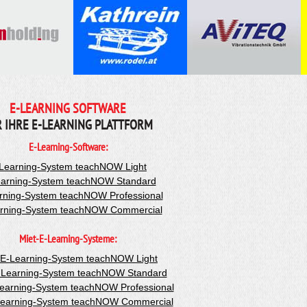
E-LEARNING SOFTWARE
R IHRE E-LEARNING PLATTFORM
E-Learning-Software:
Learning-System teachNOW Light
arning-System teachNOW Standard
rning-System teachNOW Professional
rning-System teachNOW Commercial
Miet-E-Learning-Systeme:
-E-Learning-System teachNOW Light
-Learning-System teachNOW Standard
Learning-System teachNOW Professional
Learning-System teachNOW Commercial