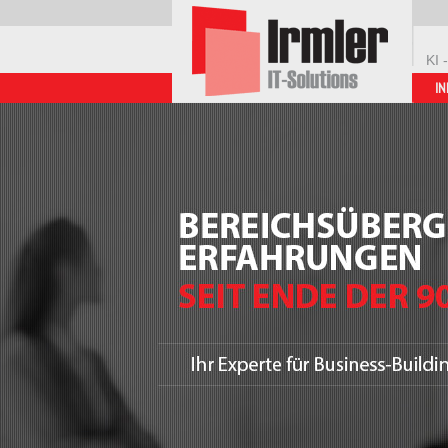
KI 
IN