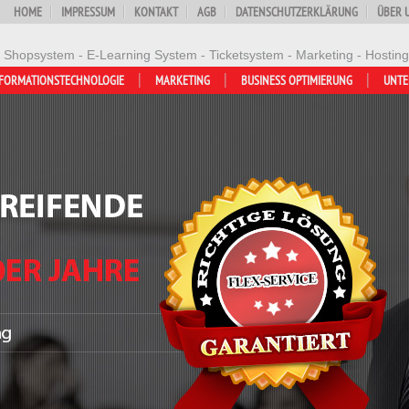
HOME
IMPRESSUM
KONTAKT
AGB
DATENSCHUTZERKLÄRUNG
ÜBER 
- Shopsystem - E-Learning System - Ticketsystem - Marketing - Hosting
FORMATIONSTECHNOLOGIE
MARKETING
BUSINESS OPTIMIERUNG
UNT