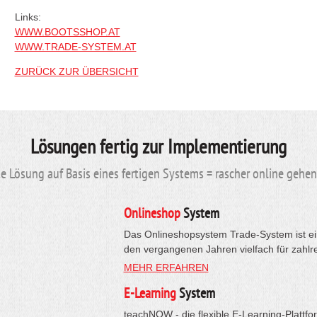
Links:
WWW.BOOTSSHOP.AT
WWW.TRADE-SYSTEM.AT
ZURÜCK ZUR ÜBERSICHT
Lösungen fertig zur Implementierung
 Lösung auf Basis eines fertigen Systems = rascher online gehe
Onlineshop
System
Das Onlineshopsystem Trade-System ist ein
den vergangenen Jahren vielfach für zahlr
MEHR ERFAHREN
E-Learning
System
teachNOW - die flexible E-Learning-Plattfo