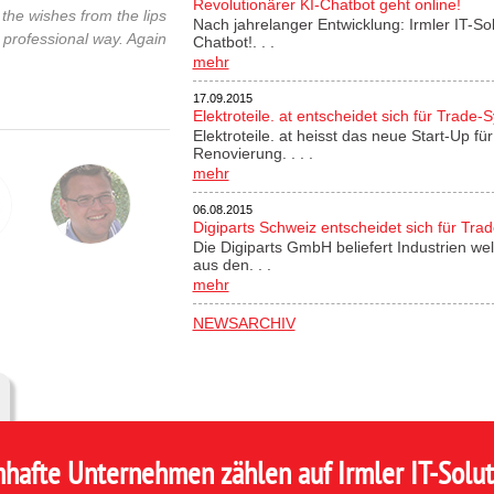
Revolutionärer KI-Chatbot geht online!
the wishes from the lips
Nach jahrelanger Entwicklung: Irmler IT-So
 professional way. Again
Chatbot!. . .
mehr
17.09.2015
Elektroteile. at entscheidet sich für Trade-
Elektroteile. at heisst das neue Start-Up 
Renovierung. . . .
mehr
06.08.2015
Digiparts Schweiz entscheidet sich für Tra
Die Digiparts GmbH beliefert Industrien wel
aus den. . .
mehr
NEWSARCHIV
hafte Unternehmen zählen auf Irmler IT-Solut