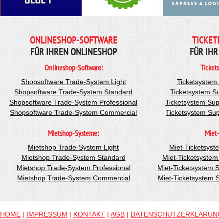
ONLINESHOP-SOFTWARE
TICKET
FÜR IHREN ONLINESHOP
FÜR IHR
Onlineshop-Software:
Ticket
Shopsoftware Trade-System Light
Ticketsystem
Shopsoftware Trade-System Standard
Ticketsystem S
Shopsoftware Trade-System Professional
Ticketsystem Sup
Shopsoftware Trade-System Commercial
Ticketsystem Su
Mietshop-Systeme:
Miet-
Mietshop Trade-System Light
Miet-Ticketsyst
Mietshop Trade-System Standard
Miet-Ticketsyste
Mietshop Trade-System Professional
Miet-Ticketsystem 
Mietshop Trade-System Commercial
Miet-Ticketsystem
HOME
|
IMPRESSUM
|
KONTAKT
|
AGB
|
DATENSCHUTZERKLÄRUN