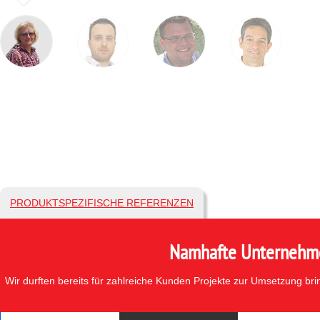
PRODUKTSPEZIFISCHE REFERENZEN
Namhafte Unternehmen
Wir durften bereits für zahlreiche Kunden Projekte zur Umsetzung br