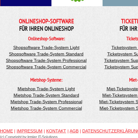
ONLINESHOP-SOFTWARE
TICKET
FÜR IHREN ONLINESHOP
FÜR IHR
Onlineshop-Software:
Ticket
Shopsoftware Trade-System Light
Ticketsystem
Shopsoftware Trade-System Standard
Ticketsystem S
Shopsoftware Trade-System Professional
Ticketsystem Sup
Shopsoftware Trade-System Commercial
Ticketsystem Su
Mietshop-Systeme:
Miet-
Mietshop Trade-System Light
Miet-Ticketsyst
Mietshop Trade-System Standard
Miet-Ticketsyste
Mietshop Trade-System Professional
Miet-Ticketsystem 
Mietshop Trade-System Commercial
Miet-Ticketsystem
HOME
|
IMPRESSUM
|
KONTAKT
|
AGB
|
DATENSCHUTZERKLÄRUN
(c) Copyright by Irmler IT-Solutions