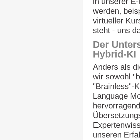
in unserer E
werden, beisp
virtueller Ku
steht - uns d
Der Unters
Hybrid-KI
Anders als d
wir sowohl "b
"Brainless"-K
Language Mod
hervorragend
Übersetzungs
Expertenwisse
unseren Erfa