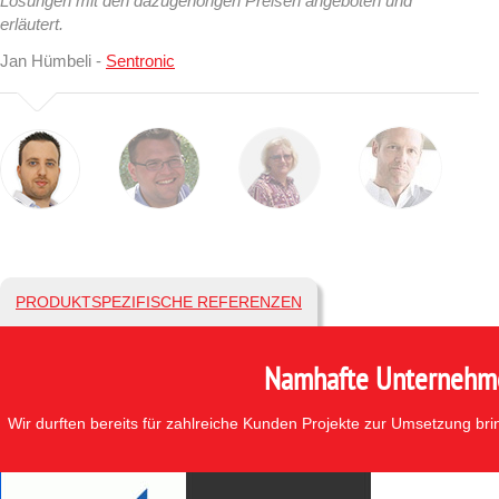
Lösungen mit den dazugehörigen Preisen angeboten und
erläutert.
Jan Hümbeli -
Sentronic
PRODUKTSPEZIFISCHE REFERENZEN
Namhafte Unternehmen
Wir durften bereits für zahlreiche Kunden Projekte zur Umsetzung br