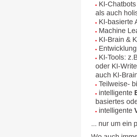
KI-Chatbots
als auch holi
KI-basierte
Machine Lea
KI-Brain & 
Entwicklun
KI-Tools: z.
oder KI-Write
auch KI-Brai
Teilweise- b
intelligente
E
basiertes ode
intelligente
... nur um ein
Wo auch immer 