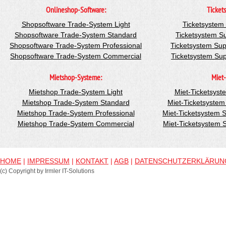
Onlineshop-Software:
Ticket
Shopsoftware Trade-System Light
Ticketsystem
Shopsoftware Trade-System Standard
Ticketsystem S
Shopsoftware Trade-System Professional
Ticketsystem Sup
Shopsoftware Trade-System Commercial
Ticketsystem Su
Mietshop-Systeme:
Miet-
Mietshop Trade-System Light
Miet-Ticketsyst
Mietshop Trade-System Standard
Miet-Ticketsyste
Mietshop Trade-System Professional
Miet-Ticketsystem 
Mietshop Trade-System Commercial
Miet-Ticketsystem
HOME
|
IMPRESSUM
|
KONTAKT
|
AGB
|
DATENSCHUTZERKLÄRUN
(c) Copyright by Irmler IT-Solutions