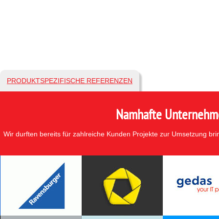
PRODUKTSPEZIFISCHE REFERENZEN
Namhafte Unternehmen
Wir durften bereits für zahlreiche Kunden Projekte zur Umsetzung br