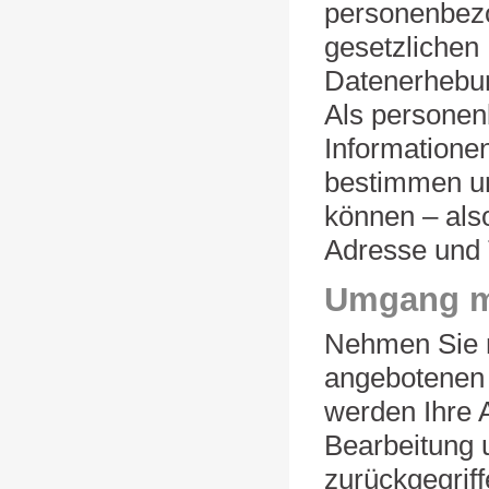
personenbezo
gesetzlichen 
Datenerhebun
Als personen
Informatione
bestimmen un
können – also
Adresse und
Umgang mi
Nehmen Sie m
angebotenen 
werden Ihre 
Bearbeitung 
zurückgegrif