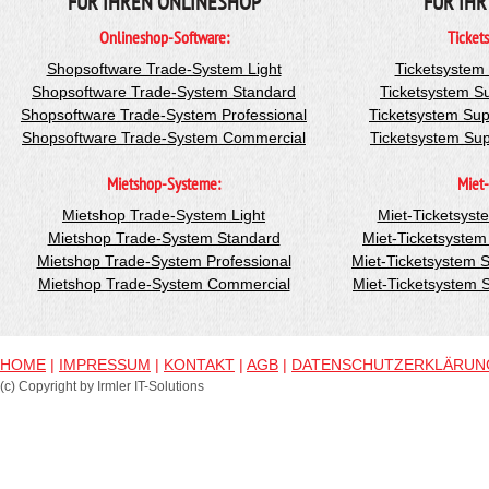
FÜR IHREN ONLINESHOP
FÜR IHR
Onlineshop-Software:
Ticket
Shopsoftware Trade-System Light
Ticketsystem
Shopsoftware Trade-System Standard
Ticketsystem S
Shopsoftware Trade-System Professional
Ticketsystem Sup
Shopsoftware Trade-System Commercial
Ticketsystem Su
Mietshop-Systeme:
Miet-
Mietshop Trade-System Light
Miet-Ticketsyst
Mietshop Trade-System Standard
Miet-Ticketsyste
Mietshop Trade-System Professional
Miet-Ticketsystem 
Mietshop Trade-System Commercial
Miet-Ticketsystem
HOME
|
IMPRESSUM
|
KONTAKT
|
AGB
|
DATENSCHUTZERKLÄRUN
(c) Copyright by Irmler IT-Solutions