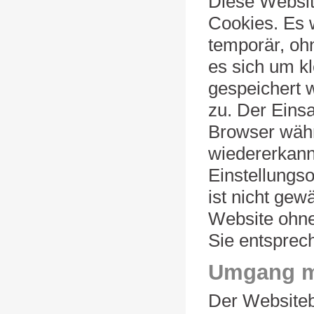
Diese Websi
Cookies. Es 
temporär, oh
es sich um k
gespeichert w
zu. Der Einsa
Browser währ
wiedererkann
Einstellungso
ist nicht gew
Website ohne
Sie entsprec
Umgang m
Der Websitebe