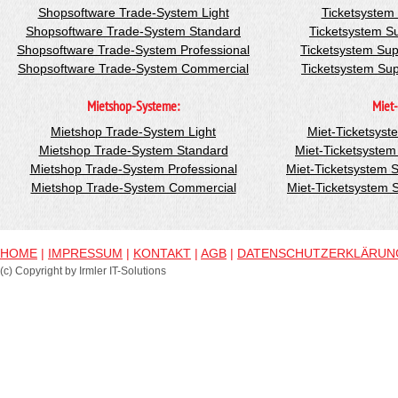
Shopsoftware Trade-System Light
Ticketsystem
Shopsoftware Trade-System Standard
Ticketsystem S
Shopsoftware Trade-System Professional
Ticketsystem Sup
Shopsoftware Trade-System Commercial
Ticketsystem Su
Mietshop-Systeme:
Miet-
Mietshop Trade-System Light
Miet-Ticketsyst
Mietshop Trade-System Standard
Miet-Ticketsyste
Mietshop Trade-System Professional
Miet-Ticketsystem 
Mietshop Trade-System Commercial
Miet-Ticketsystem
HOME
|
IMPRESSUM
|
KONTAKT
|
AGB
|
DATENSCHUTZERKLÄRUN
(c) Copyright by Irmler IT-Solutions