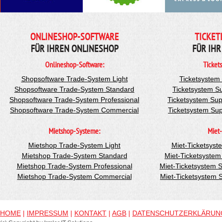
ONLINESHOP-SOFTWARE
TICKET
FÜR IHREN ONLINESHOP
FÜR IHR
Onlineshop-Software:
Ticket
Shopsoftware Trade-System Light
Ticketsystem
Shopsoftware Trade-System Standard
Ticketsystem S
Shopsoftware Trade-System Professional
Ticketsystem Sup
Shopsoftware Trade-System Commercial
Ticketsystem Su
Mietshop-Systeme:
Miet-
Mietshop Trade-System Light
Miet-Ticketsyst
Mietshop Trade-System Standard
Miet-Ticketsyste
Mietshop Trade-System Professional
Miet-Ticketsystem 
Mietshop Trade-System Commercial
Miet-Ticketsystem
HOME
|
IMPRESSUM
|
KONTAKT
|
AGB
|
DATENSCHUTZERKLÄRUN