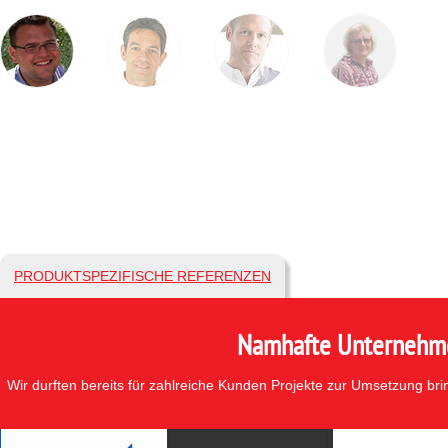
PRODUKTSPEZIFISCHE REFERENZEN
Namhafte Unternehmen
Wir durften bereits für zahlreiche Kunden Projekte zur Umsetzung br