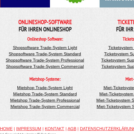
ONLINESHOP-SOFTWARE
TICKET
FÜR IHREN ONLINESHOP
FÜR IHR
Onlineshop-Software:
Ticket
Shopsoftware Trade-System Light
Ticketsystem
Shopsoftware Trade-System Standard
Ticketsystem S
Shopsoftware Trade-System Professional
Ticketsystem Sup
Shopsoftware Trade-System Commercial
Ticketsystem Su
Mietshop-Systeme:
Miet-
Mietshop Trade-System Light
Miet-Ticketsyst
Mietshop Trade-System Standard
Miet-Ticketsyste
Mietshop Trade-System Professional
Miet-Ticketsystem 
Mietshop Trade-System Commercial
Miet-Ticketsystem
HOME
|
IMPRESSUM
|
KONTAKT
|
AGB
|
DATENSCHUTZERKLÄRUN