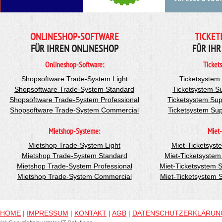
ONLINESHOP-SOFTWARE
TICKET
FÜR IHREN ONLINESHOP
FÜR IHR
Onlineshop-Software:
Ticket
Shopsoftware Trade-System Light
Ticketsystem
Shopsoftware Trade-System Standard
Ticketsystem S
Shopsoftware Trade-System Professional
Ticketsystem Sup
Shopsoftware Trade-System Commercial
Ticketsystem Su
Mietshop-Systeme:
Miet-
Mietshop Trade-System Light
Miet-Ticketsyst
Mietshop Trade-System Standard
Miet-Ticketsyste
Mietshop Trade-System Professional
Miet-Ticketsystem 
Mietshop Trade-System Commercial
Miet-Ticketsystem
HOME
|
IMPRESSUM
|
KONTAKT
|
AGB
|
DATENSCHUTZERKLÄRUN