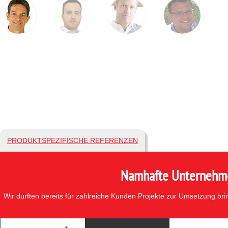
PRODUKTSPEZIFISCHE REFERENZEN
Namhafte Unternehmen
Wir durften bereits für zahlreiche Kunden Projekte zur Umsetzung br