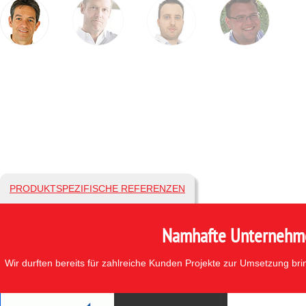
PRODUKTSPEZIFISCHE REFERENZEN
Namhafte Unternehmen
Wir durften bereits für zahlreiche Kunden Projekte zur Umsetzung br