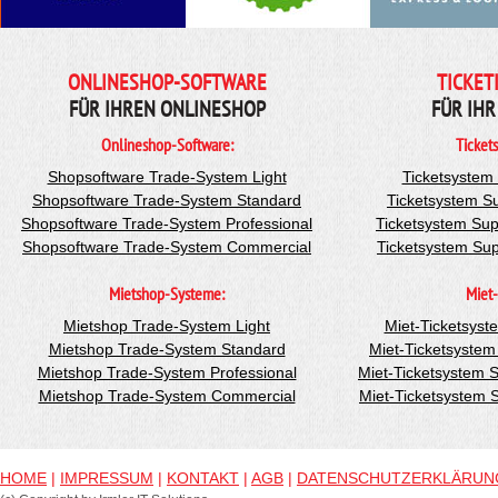
ONLINESHOP-SOFTWARE
TICKET
FÜR IHREN ONLINESHOP
FÜR IHR
Onlineshop-Software:
Ticket
Shopsoftware Trade-System Light
Ticketsystem
Shopsoftware Trade-System Standard
Ticketsystem S
Shopsoftware Trade-System Professional
Ticketsystem Sup
Shopsoftware Trade-System Commercial
Ticketsystem Su
Mietshop-Systeme:
Miet-
Mietshop Trade-System Light
Miet-Ticketsyst
Mietshop Trade-System Standard
Miet-Ticketsyste
Mietshop Trade-System Professional
Miet-Ticketsystem 
Mietshop Trade-System Commercial
Miet-Ticketsystem
HOME
|
IMPRESSUM
|
KONTAKT
|
AGB
|
DATENSCHUTZERKLÄRUN