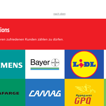
nach oben
ions
eren zufriedenen Kunden zählen zu dürfen.