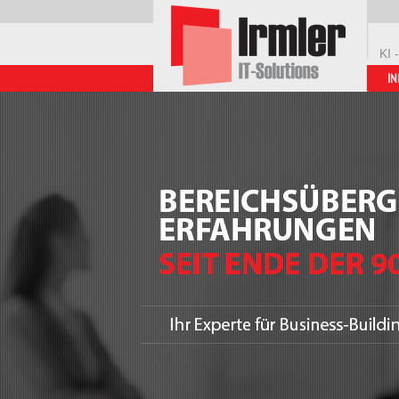
KI 
IN