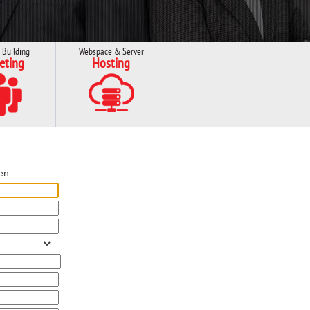
 Building
Webspace & Server
eting
Hosting
en.