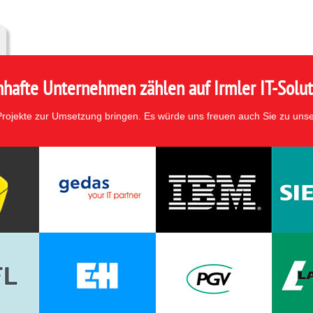
hafte Unternehmen zählen auf Irmler IT-Solut
 Projekte zur Umsetzung bringen. Es würde uns freuen auch Sie zu uns