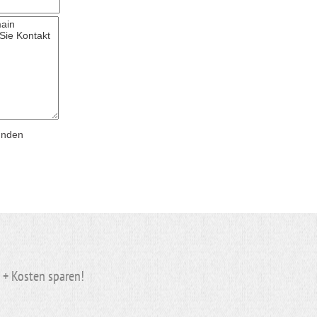
ünden
n + Kosten
sparen
!