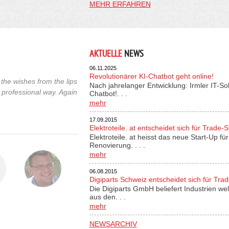
MEHR ERFAHREN
AKTUELLE
NEWS
06.11.2025
Revolutionärer KI-Chatbot geht online!
the wishes from the lips
Nach jahrelanger Entwicklung: Irmler IT-So
 professional way. Again
Chatbot!. . .
mehr
17.09.2015
Elektroteile. at entscheidet sich für Trade-
Elektroteile. at heisst das neue Start-Up 
Renovierung. . . .
mehr
06.08.2015
Digiparts Schweiz entscheidet sich für Tra
Die Digiparts GmbH beliefert Industrien wel
aus den. . .
mehr
NEWSARCHIV