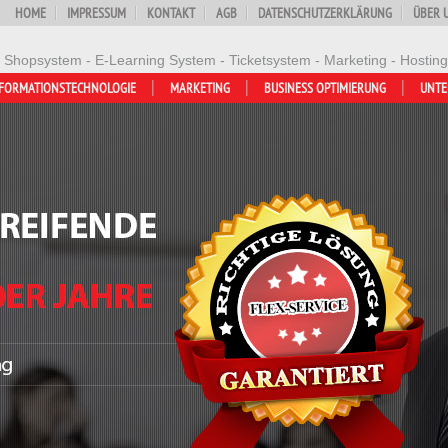
HOME
IMPRESSUM
KONTAKT
AGB
DATENSCHUTZERKLÄRUNG
ÜBER 
- Shopsystem - E-Learning System - Ticketsystem - Marketing - Hosting
FORMATIONSTECHNOLOGIE
MARKETING
BUSINESS OPTIMIERUNG
UNT