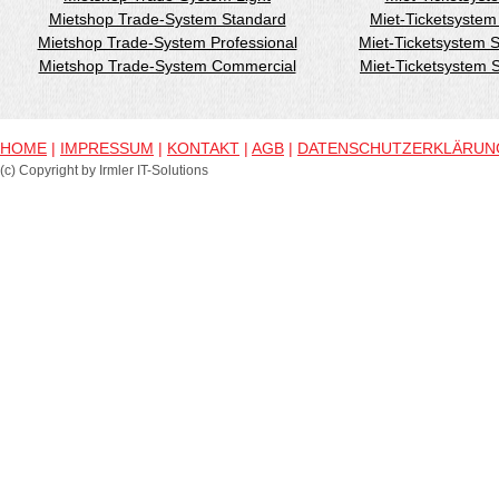
Mietshop Trade-System Standard
Miet-Ticketsyste
Mietshop Trade-System Professional
Miet-Ticketsystem 
Mietshop Trade-System Commercial
Miet-Ticketsystem
HOME
|
IMPRESSUM
|
KONTAKT
|
AGB
|
DATENSCHUTZERKLÄRUN
(c) Copyright by Irmler IT-Solutions