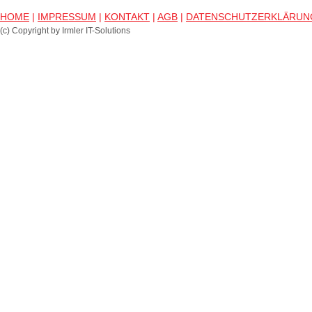
HOME
|
IMPRESSUM
|
KONTAKT
|
AGB
|
DATENSCHUTZERKLÄRUN
(c) Copyright by Irmler IT-Solutions