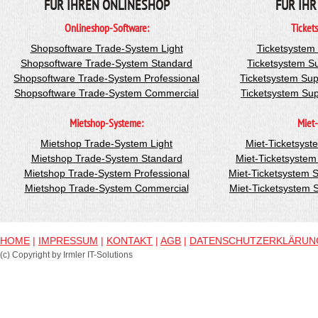
FÜR IHREN ONLINESHOP
FÜR IHR
Onlineshop-Software:
Ticket
Shopsoftware Trade-System Light
Ticketsystem
Shopsoftware Trade-System Standard
Ticketsystem S
Shopsoftware Trade-System Professional
Ticketsystem Sup
Shopsoftware Trade-System Commercial
Ticketsystem Su
Mietshop-Systeme:
Miet-
Mietshop Trade-System Light
Miet-Ticketsyst
Mietshop Trade-System Standard
Miet-Ticketsyste
Mietshop Trade-System Professional
Miet-Ticketsystem 
Mietshop Trade-System Commercial
Miet-Ticketsystem
HOME
|
IMPRESSUM
|
KONTAKT
|
AGB
|
DATENSCHUTZERKLÄRUN
(c) Copyright by Irmler IT-Solutions