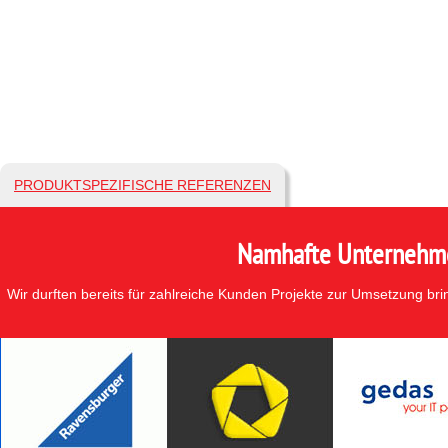
PRODUKTSPEZIFISCHE REFERENZEN
Namhafte Unternehmen
Wir durften bereits für zahlreiche Kunden Projekte zur Umsetzung br