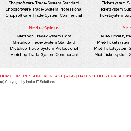
Shopsoftware Trade-System Standard
Ticketsystem S
Shopsoftware Trade-System Professional
Ticketsystem Sup
Shopsoftware Trade-System Commercial
Ticketsystem Su
Mietshop-Systeme:
Miet-
Mietshop Trade-System Light
Miet-Ticketsyst
Mietshop Trade-System Standard
Miet-Ticketsyste
Mietshop Trade-System Professional
Miet-Ticketsystem 
Mietshop Trade-System Commercial
Miet-Ticketsystem
HOME
|
IMPRESSUM
|
KONTAKT
|
AGB
|
DATENSCHUTZERKLÄRUN
(c) Copyright by Irmler IT-Solutions