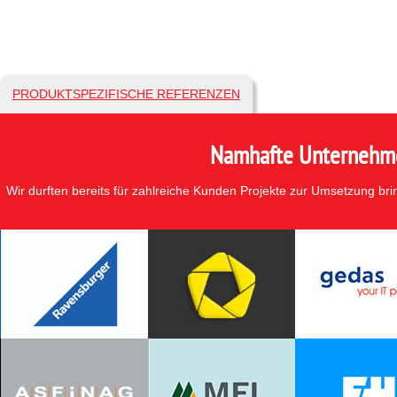
PRODUKTSPEZIFISCHE REFERENZEN
Namhafte Unternehmen
Wir durften bereits für zahlreiche Kunden Projekte zur Umsetzung br