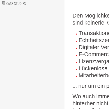
CASE STUDIES
Den Möglichke
sind keinerlei
Transaktione
Echtheitszer
Digitaler V
E-Commerc
Lizenzverg
Lückenlose
Mitarbeiter
... nur um ein
Wo auch immer 
hinterher nich